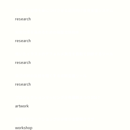
食生活の習慣を身につけさせる幼児向け食育支援システム
research
知育効果を高めるための箱型立体絵本
research
描いたイラストのデフォルメ具合を自動で調節するツール
research
自己点眼の負担を軽くする点眼支援ツール
research
プロジェクションマッピング＠有備館まつり2017
artwork
宝箱作りワークショップ＠少年少女発明クラブ
workshop