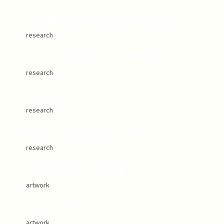
めめめがね：正視恐怖症の人のための対面対話支援ツール
research
子どもの自由な発想を活かす遊び「発想おえかき」
research
メダカを用いたアンビエントな情報表示
research
CATch!：人と猫が使えるコンピュータ
research
小学校での放課後メディア体験会
artwork
プロジェクションマッピング＠岩出山さくら祭り2016
artwork