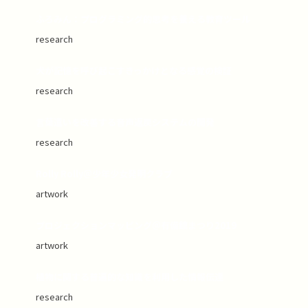
ふろみん：プログラミング的思考を養える教育ツール
research
犬が記憶を呼び起こすきっかけとなる感覚の検証
research
言葉遣いを改善する音声返戻システムの開発
research
Rolly Rolly＠少年少女発明クラブ
artwork
プロジェクションマッピング＠有備館まつり2019
artwork
植物に関する普遍的な知識を利用した情報伝達
research