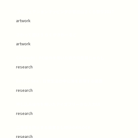
プロジェクションマッピング＠岩出山さくら祭り2017
artwork
さわって遊ぼう らくがきわーるど
artwork
CATouch!：PC操作を用いた双方向型猫じゃらし
research
Bottle Sea：日常生活の中に海を表現する装置
research
押し込み操作を用いたアイズフリーかな入力UI
research
二度寝を防止する目覚まし時計OKILOCK
research