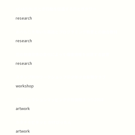
sCrATch: 爪とぎ行動を促進する爪とぎタワー
research
あべもじを用いた英語とプログラミング教育との融合教材
research
花の健康状態の変化によって環境情報を伝達する装置
research
スタンプ制作ワークショップ＠少年少女発明クラブ
workshop
プロジェクションマッピング＠有備館まつり2018
artwork
カタチをピタッと かげぴったん
artwork