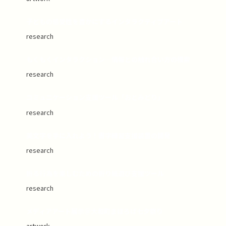
子どもの感受性を豊かにするインタラクティブアート
research
もくもくインタラクション―情報との触れ合い方の模索
research
コミュニケーション支援ツール「おとみどり」
research
美文字を手に入れよう！書字練習支援装置の開発
research
折る行為を楽しむための折り紙遊び支援ツール
research
メディアアート展示＠大和町まほろば七夕祭り
artwork