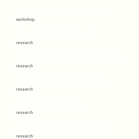
アニメーション制作WS＠岩出山さくら祭り2018
workshop
もりのはこ：外遊びを生み出すおもちゃ箱
research
絵モーション：手描きのキャラクタを自在に動かすツール
research
木を傷つけずに木に触れたことを検出するツール
research
方向知覚を可能にする嗅覚デバイス
research
ディープラーニングを用いたフォント選択支援ツール
research