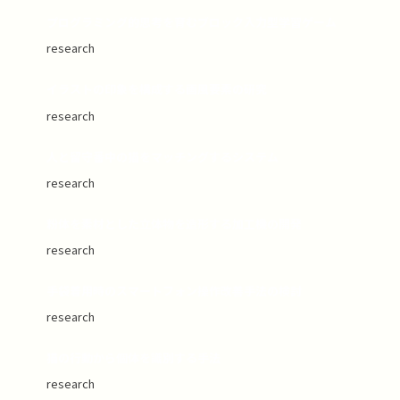
プログラミング的思考を育むブロック入力型学習ゲーム
research
イラストの印象を構成する画風要素の研究
research
人と留守番中の猫をマッチングするシステム
research
粉体を素材とした立体物を造形する加工機の開発
research
手袋着用時のスマートフォン操作改善手法の検討
research
猫の行動から個体を識別する手法
research