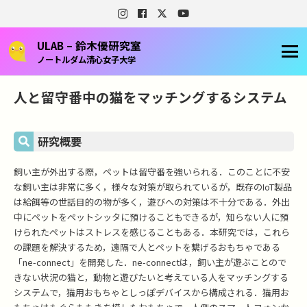
ULAB – 鈴木優研究室
ノートルダム清心女子大学
人と留守番中の猫をマッチングするシステム
研究概要
飼い主が外出する際，ペットは留守番を強いられる．このことに不安
な飼い主は非常に多く，様々な対策が取られているが，既存のIoT製品
は給餌等の世話目的の物が多く，遊びへの対策は不十分である．外出
中にペットをペットシッタに預けることもできるが，知らない人に預
けられたペットはストレスを感じることもある．本研究では，これら
の課題を解決するため，遠隔で人とペットを繋げるおもちゃである
「ne-connect」を開発した．ne-connectは，飼い主が遊ぶことので
きない状況の猫と，動物と遊びたいと考えている人をマッチングする
システムで，猫用おもちゃとしっぽデバイスから構成される．猫用お