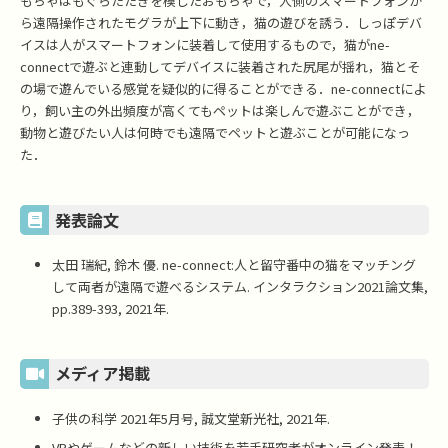
もちゃはもぐらたたきを模したおもちゃで，人側のスマートフォンか
ら遠隔操作されたモグラが上下に動き，猫の遊びを誘う．しっぽデバ
イスは人がスマートフォンに装着して使用するもので，猫がne-
connectで遊ぶと連動してデバイスに装着された尻尾が揺れ，猫とそ
の場で遊んでいる感覚を疑似的に得ることができる．ne-connectによ
り，飼い主の外出頻度が高くてもペットは楽しんで遊ぶことができ，
動物と遊びたい人は何時でも遠隔でペットと遊ぶことが可能になっ
た．
発表論文
太田 瑞紀, 鈴木 優. ne-connect:人と留守番中の猫をマッチング
して両者が遠隔で遊べるシステム. インタラクション2021論文集,
pp.389-393, 2021年.
メディア掲載
子供の科学 2021年5月号, 誠文堂新光社, 2021年.
VRやゲームなどの新しい技術を若手研究者がオンライン発表！