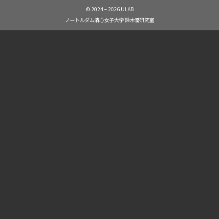
© 2024 – 2026 ULAB
ノートルダム清心女子大学 鈴木優研究室