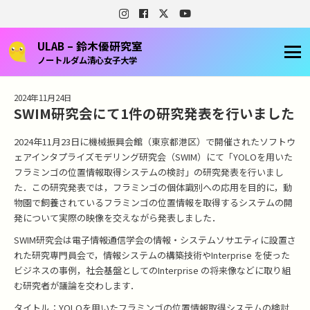
ULAB – 鈴木優研究室
ノートルダム清心女子大学
2024年11月24日
SWIM研究会にて1件の研究発表を行いました
2024年11月23日に機械振興会館（東京都港区）で開催されたソフトウ
ェアインタプライズモデリング研究会（SWIM）にて「YOLOを用いた
フラミンゴの位置情報取得システムの検討」の研究発表を行いまし
た．この研究発表では，フラミンゴの個体識別への応用を目的に，動
物園で飼養されているフラミンゴの位置情報を取得するシステムの開
発について実際の映像を交えながら発表しました．
SWIM研究会は電子情報通信学会の情報・システムソサエティに設置さ
れた研究専門員会で，情報システムの構築技術やInterprise を使った
ビジネスの事例，社会基盤としてのInterprise の将来像などに取り組
む研究者が議論を交わします．
タイトル：YOLOを用いたフラミンゴの位置情報取得システムの検討