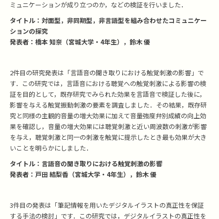
ミュニケーションが成り立つのか，などの検証を行いました．
タイトル：対面型，非同期型，非言語型を組み合わせたコミュニケー
ションの探究
発表者：橋本 知奈（宮城大学・4年生），鈴木 優
2件目の研究発表は「言語音の聞き取りにおける触覚刺激の影響」で
す．この研究では，言語音における聴覚への触覚刺激による影響の検
証を目的として，既存研究でみられた効果を言語音で検証した後に，
影響を与える触覚振動刺激の要素を調査しました．その結果，既存研
究と同様の主観的音量の増大効果に加えて音量強度弁別成績の向上効
果を確認し，音量の増大効果には聴覚刺激と近い周波数の刺激が影響
を与え，聴覚刺激と同一の刺激を触覚に提示したとき最も効果が大き
いことを明らかにしました．
タイトル：言語音の聞き取りにおける触覚刺激の影響
発表者：戸田 結梨香（宮城大学・4年生），鈴木 優
3件目の発表は「筆記情報を用いたデジタルイラストの真正性を保証
する手法の検討」です．この研究では，デジタルイラストの真正性を