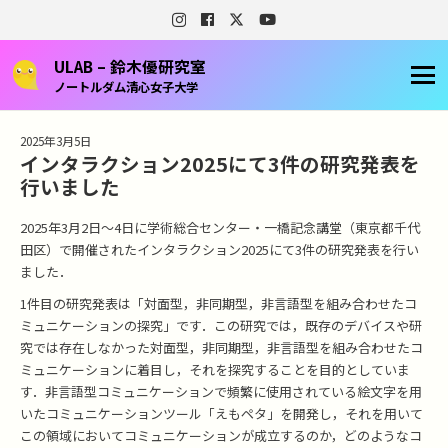
ULAB – 鈴木優研究室
ノートルダム清心女子大学
2025年3月5日
インタラクション2025にて3件の研究発表を
行いました
2025年3月2日〜4日に学術総合センター・一橋記念講堂（東京都千代
田区）で開催されたインタラクション2025にて3件の研究発表を行い
ました．
1件目の研究発表は
「対面型，非同期型，非言語型を組み合わせたコ
ミュニケーションの探究」です．
この研究では，既存のデバイスや研
究では存在しなかった対面型，非同期型，非言語型を組み合わせたコ
ミュニケーションに着目し，それを探究することを目的としていま
す．非言語型コミュニケーションで頻繁に使用されている絵文字を用
いたコミュニケーションツール「えもペタ」を開発し，それを用いて
この領域においてコミュニケーションが成立するのか，どのようなコ