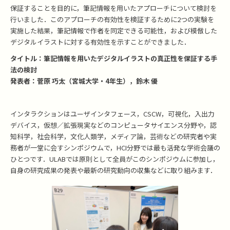
保証することを目的に，筆記情報を用いたアプローチについて検討を
行いました．このアプローチの有効性を検証するために2つの実験を
実施した結果，筆記情報で作者を同定できる可能性，および模倣した
デジタルイラストに対する有効性を示すことができました．
タイトル：筆記情報を用いたデジタルイラストの真正性を保証する手
法の検討
発表者：菅原 巧太（宮城大学・4年生），鈴木 優
インタラクションはユーザインタフェース，CSCW，可視化，入出力
デバイス，仮想／拡張現実などのコンピュータサイエンス分野や，認
知科学，社会科学，文化人類学，メディア論，芸術などの研究者や実
務者が一堂に会すシンポジウムで，HCI分野では最も活発な学術会議の
ひとつです．ULABでは原則として全員がこのシンポジウムに参加し，
自身の研究成果の発表や最新の研究動向の収集などに取り組みます．